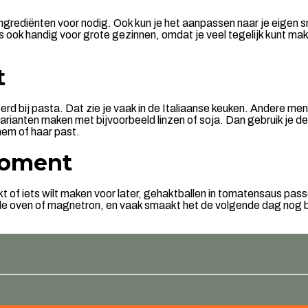
el ingrediënten voor nodig. Ook kun je het aanpassen naar je eig
 ook handig voor grote gezinnen, omdat je veel tegelijk kunt make
t
 bij pasta. Dat zie je vaak in de Italiaanse keuken. Andere mens
rianten maken met bijvoorbeeld linzen of soja. Dan gebruik je de
 hem of haar past.
moment
t of iets wilt maken voor later, gehaktballen in tomatensaus pa
 de oven of magnetron, en vaak smaakt het de volgende dag nog bet