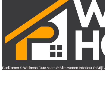
Badkamer & Wellness
Duurzaam & Slim wonen
Interieur & Stijl
V