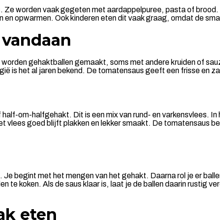
ns. Ze worden vaak gegeten met aardappelpuree, pasta of brood. 
n en opwarmen. Ook kinderen eten dit vaak graag, omdat de smaa
 vandaan
den worden gehaktballen gemaakt, soms met andere kruiden of sau
lgië is het al jaren bekend. De tomatensaus geeft een frisse en z
alf-om-halfgehakt. Dit is een mix van rund- en varkensvlees. In
t vlees goed blijft plakken en lekker smaakt. De tomatensaus bes
Je begint met het mengen van het gehakt. Daarna rol je er ballen
te koken. Als de saus klaar is, laat je de ballen daarin rustig v
ak eten