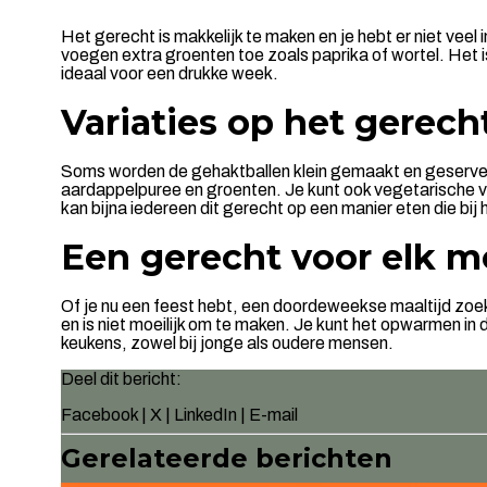
Het gerecht is makkelijk te maken en je hebt er niet ve
voegen extra groenten toe zoals paprika of wortel. Het is
ideaal voor een drukke week.
Variaties op het gerech
Soms worden de gehaktballen klein gemaakt en geserveerd
aardappelpuree en groenten. Je kunt ook vegetarische va
kan bijna iedereen dit gerecht op een manier eten die bij
Een gerecht voor elk 
Of je nu een feest hebt, een doordeweekse maaltijd zoek
en is niet moeilijk om te maken. Je kunt het opwarmen in
keukens, zowel bij jonge als oudere mensen.
Deel dit bericht:
Facebook
|
X
|
LinkedIn
|
E-mail
Gerelateerde berichten