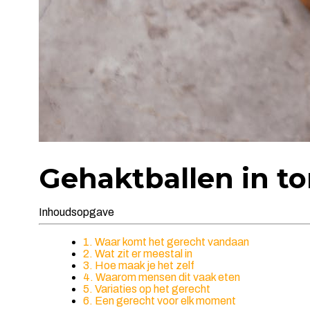
Gehaktballen in t
Inhoudsopgave
1. Waar komt het gerecht vandaan
2. Wat zit er meestal in
3. Hoe maak je het zelf
4. Waarom mensen dit vaak eten
5. Variaties op het gerecht
6. Een gerecht voor elk moment