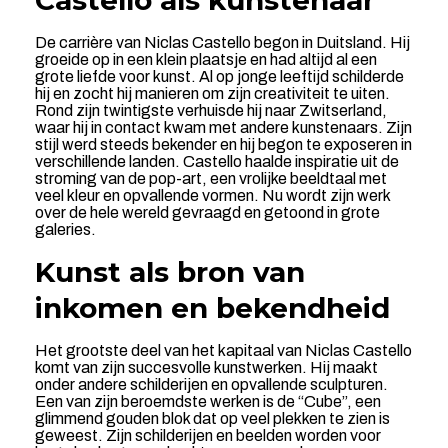
Castello als kunstenaar
De carrière van Niclas Castello begon in Duitsland. Hij
groeide op in een klein plaatsje en had altijd al een
grote liefde voor kunst. Al op jonge leeftijd schilderde
hij en zocht hij manieren om zijn creativiteit te uiten.
Rond zijn twintigste verhuisde hij naar Zwitserland,
waar hij in contact kwam met andere kunstenaars. Zijn
stijl werd steeds bekender en hij begon te exposeren in
verschillende landen. Castello haalde inspiratie uit de
stroming van de pop-art, een vrolijke beeldtaal met
veel kleur en opvallende vormen. Nu wordt zijn werk
over de hele wereld gevraagd en getoond in grote
galeries.
Kunst als bron van
inkomen en bekendheid
Het grootste deel van het kapitaal van Niclas Castello
komt van zijn succesvolle kunstwerken. Hij maakt
onder andere schilderijen en opvallende sculpturen.
Een van zijn beroemdste werken is de “Cube”, een
glimmend gouden blok dat op veel plekken te zien is
geweest. Zijn schilderijen en beelden worden voor