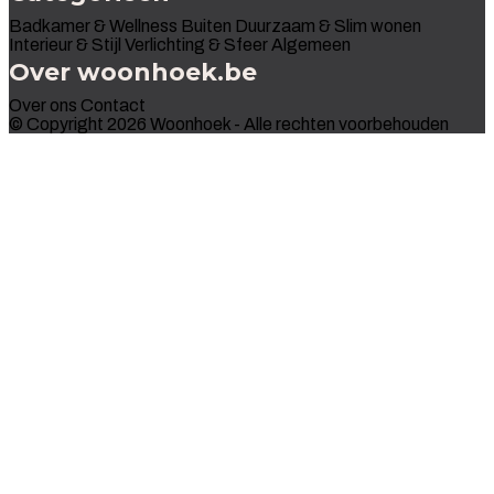
Badkamer & Wellness
Buiten
Duurzaam & Slim wonen
Interieur & Stijl
Verlichting & Sfeer
Algemeen
Over woonhoek.be
Over ons
Contact
© Copyright 2026 Woonhoek - Alle rechten voorbehouden