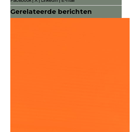
Facebook
|
X
|
LinkedIn
|
E-mail
Gerelateerde berichten