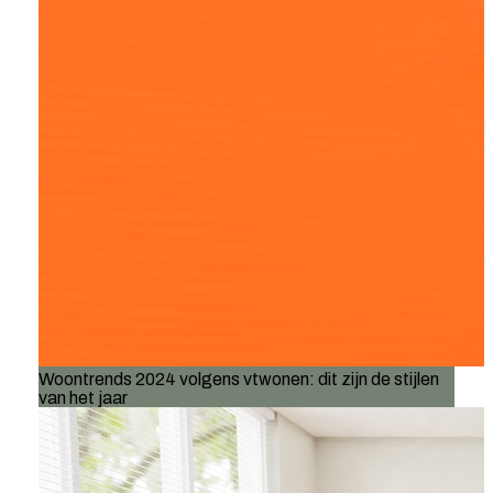
Woontrends 2024 volgens vtwonen: dit zijn de stijlen
van het jaar