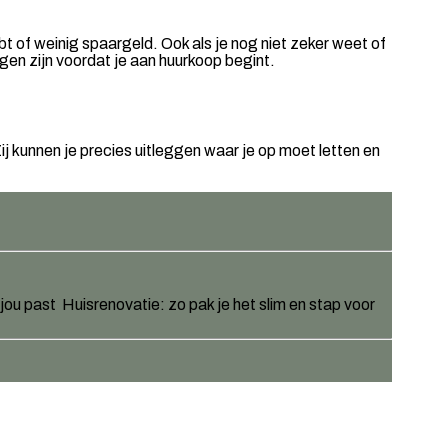
t of weinig spaargeld. Ook als je nog niet zeker weet of
lgen zijn voordat je aan huurkoop begint.
Zij kunnen je precies uitleggen waar je op moet letten en
j jou past
Huisrenovatie: zo pak je het slim en stap voor