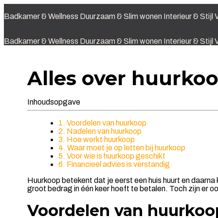
Badkamer & Wellness
Duurzaam & Slim wonen
Interieur & Stijl
V
Badkamer & Wellness
Duurzaam & Slim wonen
Interieur & Stijl
V
Alles over huurko
Inhoudsopgave
1. Voordelen van huurkoop
2. Nadelen van huurkoop
3. Hoe werkt huurkoop
4. Waar moet je op letten bij huurkoop
5. Voor wie is huurkoop geschikt
6. Financieel advies is verstandig
Huurkoop betekent dat je eerst een huis huurt en daarna k
groot bedrag in één keer hoeft te betalen. Toch zijn er o
Voordelen van huurkoo