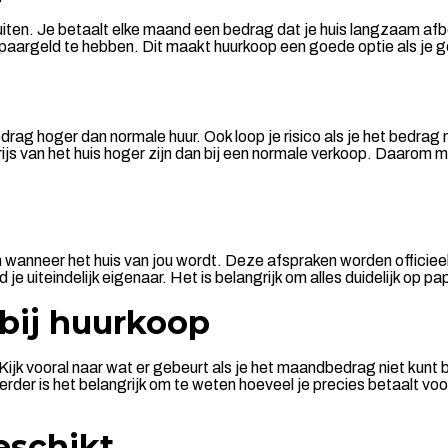
sluiten. Je betaalt elke maand een bedrag dat je huis langzaam af
paargeld te hebben. Dit maakt huurkoop een goede optie als je ge
ag hoger dan normale huur. Ook loop je risico als je het bedrag ni
ijs van het huis hoger zijn dan bij een normale verkoop. Daarom moe
n wanneer het huis van jou wordt. Deze afspraken worden officieel
je uiteindelijk eigenaar. Het is belangrijk om alles duidelijk op 
 bij huurkoop
k vooral naar wat er gebeurt als je het maandbedrag niet kunt bet
erder is het belangrijk om te weten hoeveel je precies betaalt voo
eschikt