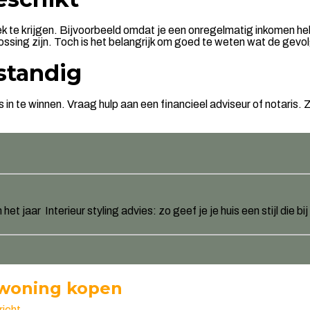
k te krijgen. Bijvoorbeeld omdat je een onregelmatig inkomen heb
plossing zijn. Toch is het belangrijk om goed te weten wat de gevo
rstandig
 in te winnen. Vraag hulp aan een financieel adviseur of notaris. 
 het jaar
Interieur styling advies: zo geef je je huis een stijl die bi
n woning kopen
richt