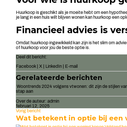
Huurkoop is geschikt als je moeite hebt om een hypothee
je lang in een huis wilt blijven wonen kan huurkoop een o
Financieel advies is ve
Omdat huurkoop ingewikkeld kan zijn is het slim om advies
of huurkoop voor jou de beste optie is.
Deel dit bericht:
Facebook
|
X
|
LinkedIn
|
E-mail
Gerelateerde berichten
Woontrends 2024 volgens vtwonen: dit zijn de stijlen van
stap aan
Over de auteur:
admin
februari 12, 2025
Vorig bericht
Wat betekent in optie bij ee
Volgend be