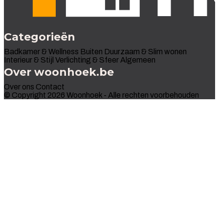
Categorieën
Badkamer & Wellness
Buiten
Duurzaam & Slim wonen
Interieur & Stijl
Verlichting & Sfeer
Algemeen
Over woonhoek.be
Over ons
Contact
© Copyright 2026 Woonhoek - Alle rechten voorbehouden