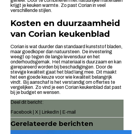
geheel. Door te combineren met natuurlijke materialen
krijgt je keuken warmte. Zo past Corian in veel
verschillende stijlen.
Kosten en duurzaamheid
van Corian keukenblad
Corian is wat duurder dan standaard kunststof bladen,
maar goedkoper dan natuursteen. De investering
weegt op tegen de lange levensduur en het
onderhoudsgemak. Het materiaal is duurzaam en kan
gerepareerd worden bij beschadigingen. Door de
stevige kwaliteit gaat het blad lang mee. Dit maakt
het een goede keuze voor wie kwaliteit belangrijk
vindt. Bij aanschaf is het verstandig om offertes te
vergelijken. Zo vind je een Corian keukenblad dat past
bij je budget en wensen.
Deel dit bericht:
Facebook
|
X
|
LinkedIn
|
E-mail
Gerelateerde berichten