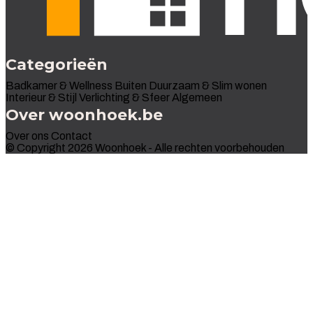
Categorieën
Badkamer & Wellness
Buiten
Duurzaam & Slim wonen
Interieur & Stijl
Verlichting & Sfeer
Algemeen
Over woonhoek.be
Over ons
Contact
© Copyright 2026 Woonhoek - Alle rechten voorbehouden