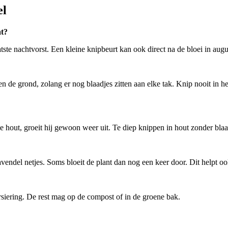
el
at?
ste nachtvorst. Een kleine knipbeurt kan ook direct na de bloei in august
ven de grond, zolang er nog blaadjes zitten aan elke tak. Knip nooit in h
kale hout, groeit hij gewoon weer uit. Te diep knippen in hout zonder bla
lavendel netjes. Soms bloeit de plant dan nog een keer door. Dit helpt
rsiering. De rest mag op de compost of in de groene bak.