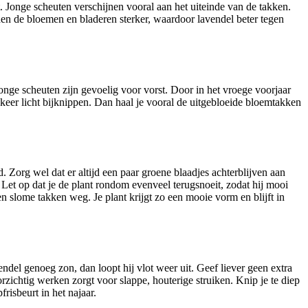
 Jonge scheuten verschijnen vooral aan het uiteinde van de takken.
rden de bloemen en bladeren sterker, waardoor lavendel beter tegen
jonge scheuten zijn gevoelig voor vorst. Door in het vroege voorjaar
en keer licht bijknippen. Dan haal je vooral de uitgebloeide bloemtakken
 Zorg wel dat er altijd een paar groene blaadjes achterblijven aan
. Let op dat je de plant rondom evenveel terugsnoeit, zodat hij mooi
en slome takken weg. Je plant krijgt zo een mooie vorm en blijft in
endel genoeg zon, dan loopt hij vlot weer uit. Geef liever geen extra
zichtig werken zorgt voor slappe, houterige struiken. Knip je te diep
risbeurt in het najaar.