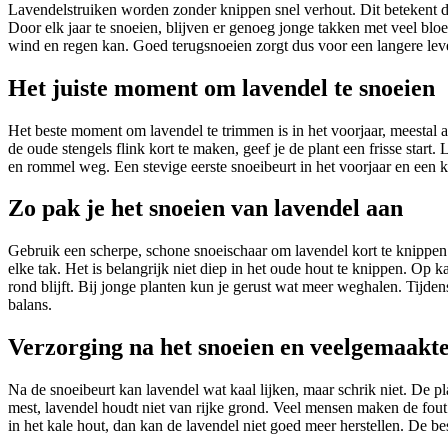
Lavendelstruiken worden zonder knippen snel verhout. Dit betekent da
Door elk jaar te snoeien, blijven er genoeg jonge takken met veel blo
wind en regen kan. Goed terugsnoeien zorgt dus voor een langere lev
Het juiste moment om lavendel te snoeien
Het beste moment om lavendel te trimmen is in het voorjaar, meestal a
de oude stengels flink kort te maken, geef je de plant een frisse start
en rommel weg. Een stevige eerste snoeibeurt in het voorjaar en een k
Zo pak je het snoeien van lavendel aan
Gebruik een scherpe, schone snoeischaar om lavendel kort te knippen. 
elke tak. Het is belangrijk niet diep in het oude hout te knippen. Op 
rond blijft. Bij jonge planten kun je gerust wat meer weghalen. Tijden
balans.
Verzorging na het snoeien en veelgemaakte
Na de snoeibeurt kan lavendel wat kaal lijken, maar schrik niet. De pla
mest, lavendel houdt niet van rijke grond. Veel mensen maken de fout 
in het kale hout, dan kan de lavendel niet goed meer herstellen. De bes