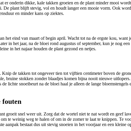
t er onderin dikke, kale takken groeien en de plant minder mooi wordt.
ei. De plant blijft stevig, vol en houdt langer een mooie vorm. Ook wo
ensduur en minder kans op ziektes.
an het eind van maart of begin april. Wacht tot na de ergste kou, want 
. Later in het jaar, na de bloei rond augustus of september, kun je nog e
leine in het najaar houden de plant gezond en netjes.
Knip de takken tot ongeveer tien tot vijftien centimeter boven de grond.
kale, bruine stokken zonder blaadjes komen bijna nooit nieuwe uitlopers
s de lichte snoeibeurt na de bloei haal je alleen de lange bloemstengels 
 fouten
nt groeit snel weer uit. Zorg dat de wortel niet te nat wordt en geef lav
om te weinig weg te halen of om in de zomer te laat te knippen. Te voor
te aanpak bestaat dus uit stevig snoeien in het voorjaar en een kleine opf