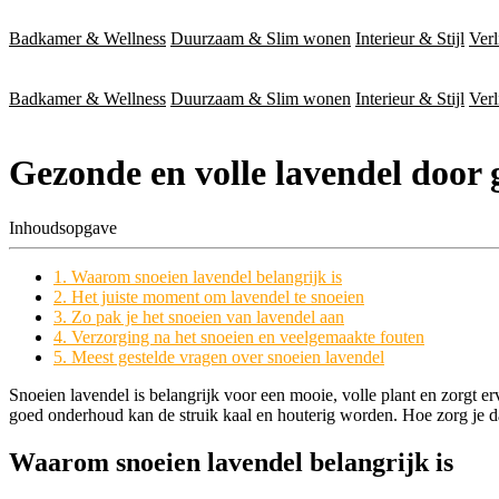
Badkamer & Wellness
Duurzaam & Slim wonen
Interieur & Stijl
Verl
Badkamer & Wellness
Duurzaam & Slim wonen
Interieur & Stijl
Verl
Gezonde en volle lavendel door 
Inhoudsopgave
1. Waarom snoeien lavendel belangrijk is
2. Het juiste moment om lavendel te snoeien
3. Zo pak je het snoeien van lavendel aan
4. Verzorging na het snoeien en veelgemaakte fouten
5. Meest gestelde vragen over snoeien lavendel
Snoeien lavendel is belangrijk voor een mooie, volle plant en zorgt e
goed onderhoud kan de struik kaal en houterig worden. Hoe zorg je dat
Waarom snoeien lavendel belangrijk is