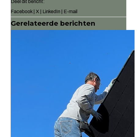
Deel dit bericht:
Facebook
|
X
|
LinkedIn
|
E-mail
Gerelateerde berichten