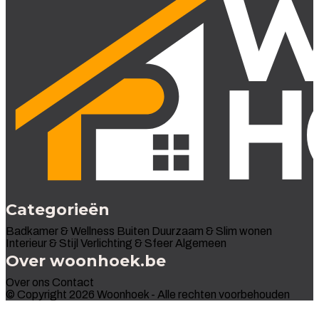
Categorieën
Badkamer & Wellness
Buiten
Duurzaam & Slim wonen
Interieur & Stijl
Verlichting & Sfeer
Algemeen
Over woonhoek.be
Over ons
Contact
© Copyright 2026 Woonhoek - Alle rechten voorbehouden