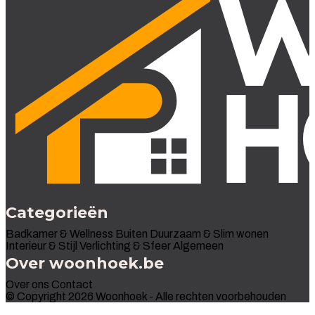
Categorieën
Badkamer & Wellness
Buiten
Duurzaam & Slim wonen
Interieur & Stijl
Verlichting & Sfeer
Algemeen
Over woonhoek.be
Over ons
Contact
© Copyright 2026 Woonhoek - Alle rechten voorbehouden