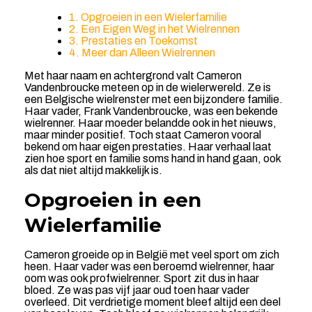
1. Opgroeien in een Wielerfamilie
2. Een Eigen Weg in het Wielrennen
3. Prestaties en Toekomst
4. Meer dan Alleen Wielrennen
Met haar naam en achtergrond valt Cameron
Vandenbroucke meteen op in de wielerwereld. Ze is
een Belgische wielrenster met een bijzondere familie.
Haar vader, Frank Vandenbroucke, was een bekende
wielrenner. Haar moeder belandde ook in het nieuws,
maar minder positief. Toch staat Cameron vooral
bekend om haar eigen prestaties. Haar verhaal laat
zien hoe sport en familie soms hand in hand gaan, ook
als dat niet altijd makkelijk is.
Opgroeien in een
Wielerfamilie
Cameron groeide op in België met veel sport om zich
heen. Haar vader was een beroemd wielrenner, haar
oom was ook profwielrenner. Sport zit dus in haar
bloed. Ze was pas vijf jaar oud toen haar vader
overleed. Dit verdrietige moment bleef altijd een deel