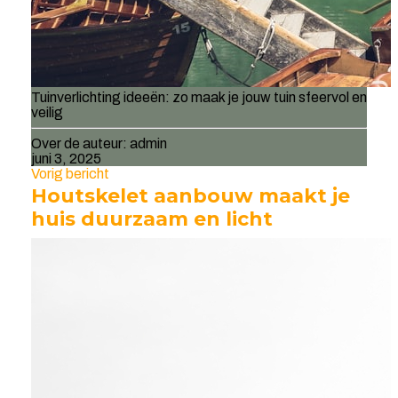
Tuinverlichting ideeën: zo maak je jouw tuin sfeervol en
veilig
Over de auteur:
admin
juni 3, 2025
Vorig bericht
Houtskelet aanbouw maakt je
huis duurzaam en licht