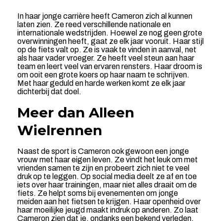
In haar jonge carrière heeft Cameron zich al kunnen
laten zien. Ze reed verschillende nationale en
internationale wedstrijden. Hoewel ze nog geen grote
overwinningen heeft, gaat ze elk jaar vooruit. Haar stijl
op de fiets valt op. Ze is vaak te vinden in aanval, net
als haar vader vroeger. Ze heeft veel steun aan haar
team en leert veel van ervaren rensters. Haar droom is
om ooit een grote koers op haar naam te schrijven.
Met haar geduld en harde werken komt ze elk jaar
dichterbij dat doel.
Meer dan Alleen
Wielrennen
Naast de sport is Cameron ook gewoon een jonge
vrouw met haar eigen leven. Ze vindt het leuk om met
vrienden samen te zijn en probeert zich niet te veel
druk op te leggen. Op social media deelt ze af en toe
iets over haar trainingen, maar niet alles draait om de
fiets. Ze helpt soms bij evenementen om jonge
meiden aan het fietsen te krijgen. Haar openheid over
haar moeilijke jeugd maakt indruk op anderen. Zo laat
Cameron zien dat je, ondanks een bekend verleden,