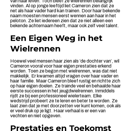
van haar leven. Toch bleef ze wielrennen belangrijk
vinden. Al op jonge leeftijd liet Cameron zien dat ze
net als haar vader hard kan trainen. Door haar bekende
naam moesten mensen eerst wennen aan haar in het
peloton. Ze liet iedereen zien dat ze niet alleen een
bekende achternaam heeft, maar ook zelf veel talent.
Een Eigen Weg in het
Wielrennen
Hoewel veel mensen haar zien als ‘de dochter van’, wil
Cameron vooral voor haar eigen prestaties erkend
worden. Toen ze begon met wielrennen, was dat niet
makkelijk. Er kwamen altijd vragen over haar vader en
haar familie. Maar Cameron bleef rustig en richtte zich
op haar eigen doelen. Ze trainde veel en behaalde haar
eerste successen in het jeugdwielrennen. Inmiddels
rijdt ze bij een professioneel wielerteam. Elke
wedstrijd probeert ze te leren en beter te worden. Ze
laat zien dat je met doorzetten ver kunt komen, ook als
er veel druk op je ligt. Haar verhaal is er een van
vechten en niet opgeven.
Prestaties en Toekomst